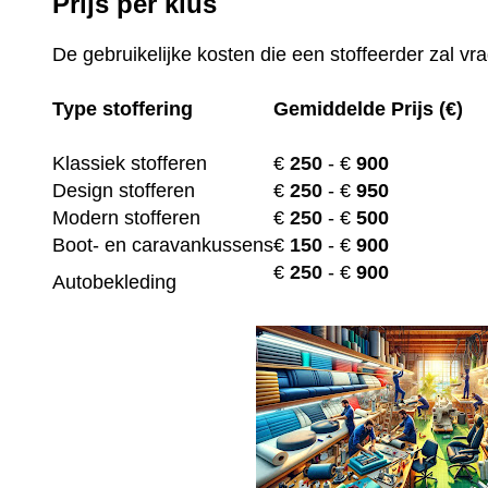
Prijs per klus
De gebruikelijke kosten die een stoffeerder zal vr
Type stoffering
Gemiddelde Prijs (€)
Klassiek stofferen
€
250
- €
900
Design stofferen
€
250
- €
950
Modern stofferen
€
250
- €
500
Boot- en caravankussens
€
150
- €
900
€
250
- €
900
Autobekleding