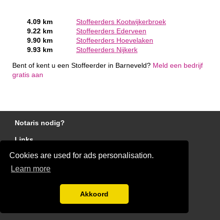
4.09 km
Stoffeerders Kootwijkerbroek
9.22 km
Stoffeerders Ederveen
9.90 km
Stoffeerders Hoevelaken
9.93 km
Stoffeerders Nijkerk
Bent of kent u een Stoffeerder in Barneveld?
Meld een bedrijf
gratis aan
Notaris nodig?
Links
Cookies are used for ads personalisation.
Gratis Stoffeerder Offertes Vergelijken
Learn more
Disclaimer
Blog
Akkoord
Ben jij een stoffeerder?