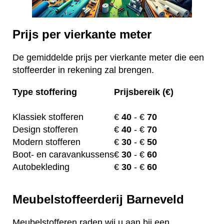
Prijs per vierkante meter
De gemiddelde prijs per vierkante meter die een
stoffeerder in rekening zal brengen.
Type stoffering
Prijsbereik (€)
Klassiek stofferen
€
40
- €
70
Design stofferen
€
40
- €
70
Modern stofferen
€
30
- €
50
Boot- en caravankussens
€
30
- €
60
Autobekleding
€
30
- €
60
Meubelstoffeerderij Barneveld
Meubelstofferen raden wij u aan bij een