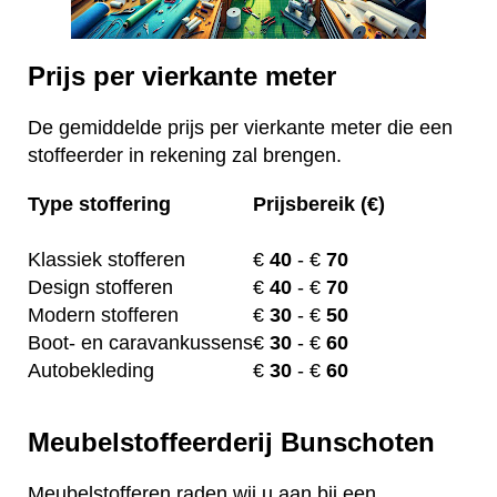
Prijs per vierkante meter
De gemiddelde prijs per vierkante meter die een
stoffeerder in rekening zal brengen.
Type stoffering
Prijsbereik (€)
Klassiek stofferen
€
40
- €
70
Design stofferen
€
40
- €
70
Modern stofferen
€
30
- €
50
Boot- en caravankussens
€
30
- €
60
Autobekleding
€
30
- €
60
Meubelstoffeerderij Bunschoten
Meubelstofferen raden wij u aan bij een