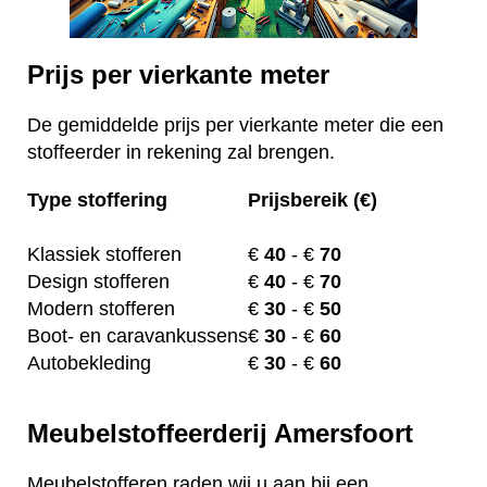
Prijs per vierkante meter
De gemiddelde prijs per vierkante meter die een
stoffeerder in rekening zal brengen.
Type stoffering
Prijsbereik (€)
Klassiek stofferen
€
40
- €
70
Design stofferen
€
40
- €
70
Modern stofferen
€
30
- €
50
Boot- en caravankussens
€
30
- €
60
Autobekleding
€
30
- €
60
Meubelstoffeerderij Amersfoort
Meubelstofferen raden wij u aan bij een