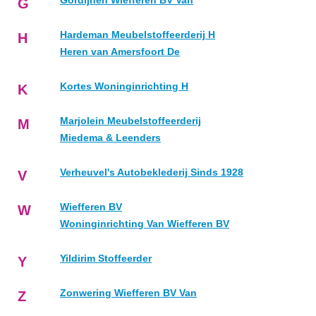
Gordijnen Wiefferen BV Van
G
Hardeman Meubelstoffeerderij H
H
Heren van Amersfoort De
Kortes Woninginrichting H
K
Marjolein Meubelstoffeerderij
M
Miedema & Leenders
Verheuvel's Autobeklederij Sinds 1928
V
Wiefferen BV
W
Woninginrichting Van Wiefferen BV
Yildirim Stoffeerder
Y
Zonwering Wiefferen BV Van
Z