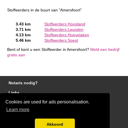
Stoffeerders in de buurt van "Amersfoort"
3.43 km
Stoffeerders Hoogland
3.71 km
Stoffeerders Leusden
4.13 km
Stoffeerders Hoevelaken
5.46 km
Stoffeerders Soest
Bent of kent u een Stoffeerder in Amersfoort?
Meld een bedrijf
gratis aan
Notaris nodig?
Links
Cookies are used for ads personalisation.
Gratis Stoffeerder Offertes Vergelijken
Learn more
Disclaimer
Blog
Akkoord