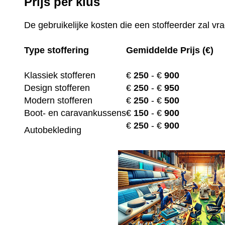
Prijs per klus
De gebruikelijke kosten die een stoffeerder zal vr
Type stoffering
Gemiddelde Prijs (€)
Klassiek stofferen
€
250
- €
900
Design stofferen
€
250
- €
950
Modern stofferen
€
250
- €
500
Boot- en caravankussens
€
150
- €
900
€
250
- €
900
Autobekleding