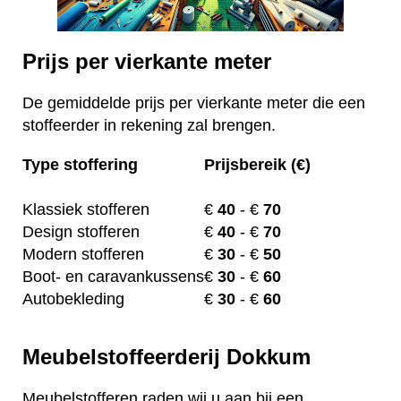
Prijs per vierkante meter
De gemiddelde prijs per vierkante meter die een
stoffeerder in rekening zal brengen.
Type stoffering
Prijsbereik (€)
Klassiek stofferen
€
40
- €
70
Design stofferen
€
40
- €
70
Modern stofferen
€
30
- €
50
Boot- en caravankussens
€
30
- €
60
Autobekleding
€
30
- €
60
Meubelstoffeerderij Dokkum
Meubelstofferen raden wij u aan bij een