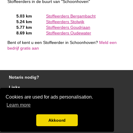
Stoffeerders in de buurt van "Schoonhoven"
5.03 km
Stoffeerders Bergambacht
5.24 km
Stoffeerders Stolwijk
5.77 km
Stoffeerders Goudriaan
8.69 km
Stoffeerders Oudewater
Bent of kent u een Stoffeerder in Schoonhoven?
Meld een
bedrijf gratis aan
Notaris nodig?
Links
Cookies are used for ads personalisation.
Gratis Stoffeerder Offertes Vergelijken
Learn more
Disclaimer
Blog
Akkoord
Ben jij een stoffeerder?