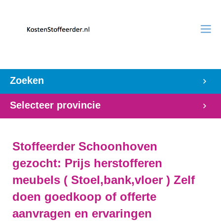
Zoeken
Selecteer provincie
Stoffeerder Schoonhoven
gezocht: Prijs herstofferen
meubels ( Stoel,bank,vloer ) Zelf
doen goedkoop of offerte
aanvragen en ervaringen