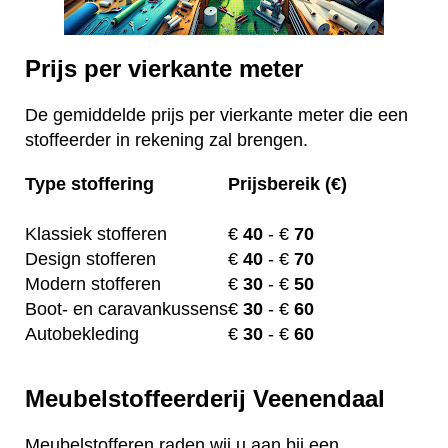
Prijs per vierkante meter
De gemiddelde prijs per vierkante meter die een
stoffeerder in rekening zal brengen.
Type stoffering
Prijsbereik (€)
Klassiek stofferen
€
40
- €
70
Design stofferen
€
40
- €
70
Modern stofferen
€
30
- €
50
Boot- en caravankussens
€
30
- €
60
Autobekleding
€
30
- €
60
Meubelstoffeerderij Veenendaal
Meubelstofferen raden wij u aan bij een