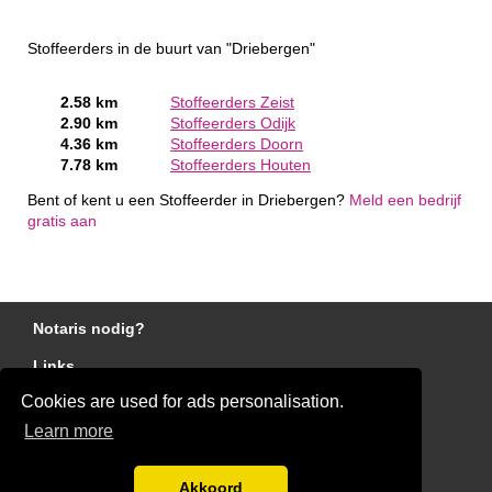
Stoffeerders in de buurt van "Driebergen"
2.58 km
Stoffeerders Zeist
2.90 km
Stoffeerders Odijk
4.36 km
Stoffeerders Doorn
7.78 km
Stoffeerders Houten
Bent of kent u een Stoffeerder in Driebergen?
Meld een bedrijf
gratis aan
Notaris nodig?
Links
Cookies are used for ads personalisation.
Gratis Stoffeerder Offertes Vergelijken
Learn more
Disclaimer
Blog
Akkoord