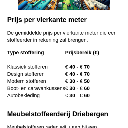
Prijs per vierkante meter
De gemiddelde prijs per vierkante meter die een
stoffeerder in rekening zal brengen.
Type stoffering
Prijsbereik (€)
Klassiek stofferen
€
40
- €
70
Design stofferen
€
40
- €
70
Modern stofferen
€
30
- €
50
Boot- en caravankussens
€
30
- €
60
Autobekleding
€
30
- €
60
Meubelstoffeerderij Driebergen
Meubelstofferen raden wij u aan bij een