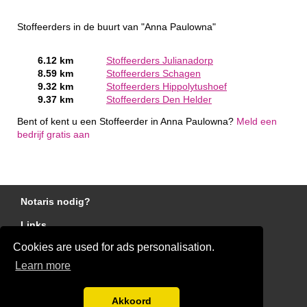
Stoffeerders in de buurt van "Anna Paulowna"
6.12 km
Stoffeerders Julianadorp
8.59 km
Stoffeerders Schagen
9.32 km
Stoffeerders Hippolytushoef
9.37 km
Stoffeerders Den Helder
Bent of kent u een Stoffeerder in Anna Paulowna?
Meld een
bedrijf gratis aan
Notaris nodig?
Links
Cookies are used for ads personalisation.
Gratis Stoffeerder Offertes Vergelijken
Learn more
Disclaimer
Blog
Akkoord