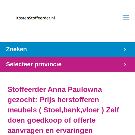
Zoeken
Selecteer provincie
Stoffeerder Anna Paulowna
gezocht: Prijs herstofferen
meubels ( Stoel,bank,vloer ) Zelf
doen goedkoop of offerte
aanvragen en ervaringen