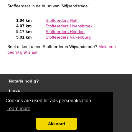
Stoffeerders in de buurt van "Wijnandsrade"
1.04 km
Stoffeerders Nuth
4.07 km
Stoffeerders Hoensbroek
5.17 km
Stoffeerders Heerlen
5.91 km
Stoffeerders Valkenburg
Bent of kent u een Stoffeerder in Wijnandsrade?
Meld een
bedrijf gratis aan
Notaris nodig?
Links
Cookies are used for ads personalisation.
Gratis Stoffeerder Offertes Vergelijken
Learn more
Disclaimer
Blog
Akkoord
Ben jij een stoffeerder?