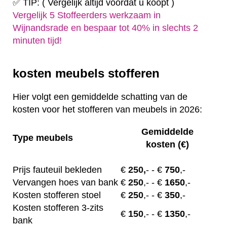
✅ TIP: ( Vergelijk altijd voordat u koopt )
Vergelijk 5 Stoffeerders werkzaam in
Wijnandsrade en bespaar tot 40% in slechts 2
minuten tijd!
kosten meubels stofferen
Hier volgt een gemiddelde schatting van de
kosten voor het stofferen van meubels in 2026:
Gemiddelde
Type meubels
kosten (€)
Prijs fauteuil bekleden
€
250,
-
- €
750
,-
Vervangen hoes van bank
€
250
,-
- €
1650
,-
Kosten stofferen stoel
€
250
,-
- €
350
,-
Kosten stofferen 3-zits
€
150
,-
- €
1350
,-
bank