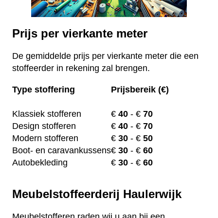
Prijs per vierkante meter
De gemiddelde prijs per vierkante meter die een
stoffeerder in rekening zal brengen.
Type stoffering
Prijsbereik (€)
Klassiek stofferen
€
40
- €
70
Design stofferen
€
40
- €
70
Modern stofferen
€
30
- €
50
Boot- en caravankussens
€
30
- €
60
Autobekleding
€
30
- €
60
Meubelstoffeerderij Haulerwijk
Meubelstofferen raden wij u aan bij een