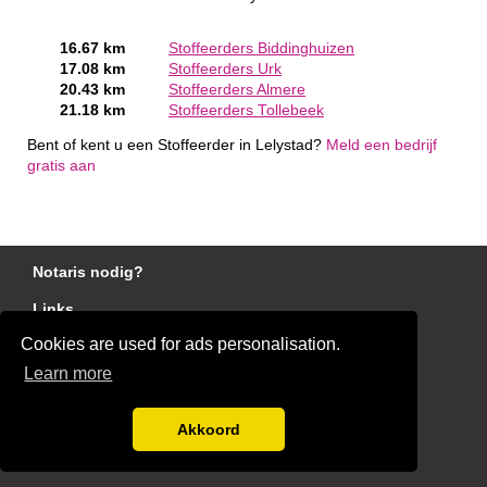
16.67 km
Stoffeerders Biddinghuizen
17.08 km
Stoffeerders Urk
20.43 km
Stoffeerders Almere
21.18 km
Stoffeerders Tollebeek
Bent of kent u een Stoffeerder in Lelystad?
Meld een bedrijf
gratis aan
Notaris nodig?
Links
Cookies are used for ads personalisation.
Gratis Stoffeerder Offertes Vergelijken
Learn more
Disclaimer
Blog
Akkoord
Ben jij een stoffeerder?