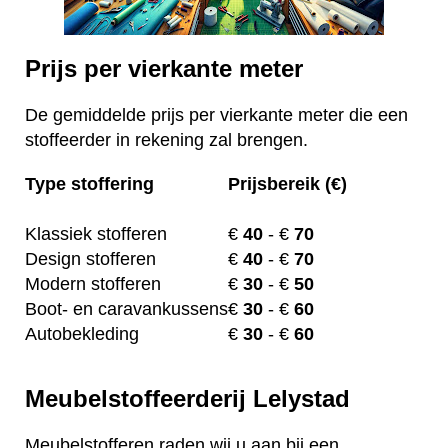
Prijs per vierkante meter
De gemiddelde prijs per vierkante meter die een
stoffeerder in rekening zal brengen.
Type stoffering
Prijsbereik (€)
Klassiek stofferen
€
40
- €
70
Design stofferen
€
40
- €
70
Modern stofferen
€
30
- €
50
Boot- en caravankussens
€
30
- €
60
Autobekleding
€
30
- €
60
Meubelstoffeerderij Lelystad
Meubelstofferen raden wij u aan bij een