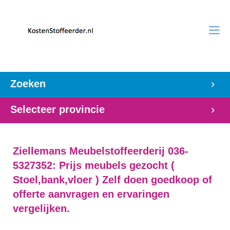
Zoeken
Selecteer provincie
Ziellemans Meubelstoffeerderij 036-
5327352: Prijs meubels gezocht (
Stoel,bank,vloer ) Zelf doen goedkoop of
offerte aanvragen en ervaringen
vergelijken.