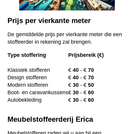
Prijs per vierkante meter
De gemiddelde prijs per vierkante meter die een
stoffeerder in rekening zal brengen.
Type stoffering
Prijsbereik (€)
Klassiek stofferen
€
40
- €
70
Design stofferen
€
40
- €
70
Modern stofferen
€
30
- €
50
Boot- en caravankussens
€
30
- €
60
Autobekleding
€
30
- €
60
Meubelstoffeerderij Erica
Meubelstofferen raden wij u aan bij een